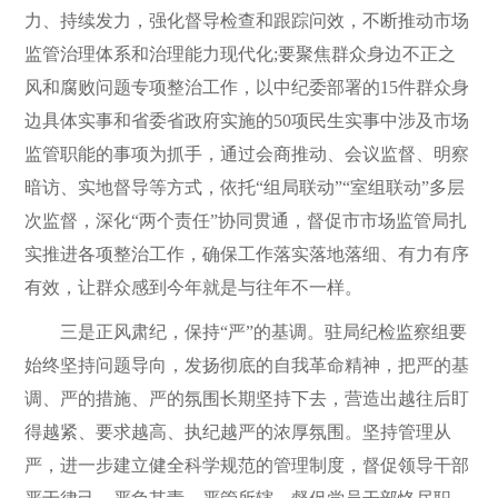
力、持续发力，强化督导检查和跟踪问效，不断推动市场
监管治理体系和治理能力现代化;要聚焦群众身边不正之
风和腐败问题专项整治工作，以中纪委部署的15件群众身
边具体实事和省委省政府实施的50项民生实事中涉及市场
监管职能的事项为抓手，通过会商推动、会议监督、明察
暗访、实地督导等方式，依托“组局联动”“室组联动”多层
次监督，深化“两个责任”协同贯通，督促市市场监管局扎
实推进各项整治工作，确保工作落实落地落细、有力有序
有效，让群众感到今年就是与往年不一样。
三是正风肃纪，保持“严”的基调。驻局纪检监察组要
始终坚持问题导向，发扬彻底的自我革命精神，把严的基
调、严的措施、严的氛围长期坚持下去，营造出越往后盯
得越紧、要求越高、执纪越严的浓厚氛围。坚持管理从
严，进一步建立健全科学规范的管理制度，督促领导干部