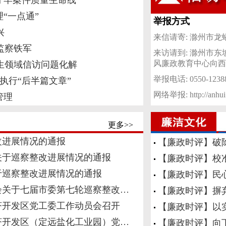
守牢案件质量生命线
“一点通”
举报方式
兴
来信请寄: 滁州市
监察铁军
来访请到: 滁州市
风廉政教育中心向西约
生领域信访问题化解
举报电话: 0550-1238
执行“后半篇文章”
网络举报:
http://anhu
管理
更多>>
改进展情况的通报
【廉政时评】破
关于巡察整改进展情况的通报
【廉政时评】校
于巡察整改进展情况的通报
【廉政时评】民
会关于七届市委第七轮巡察整改…
【廉政时评】摒
济开发区党工委工作动员会召开
【廉政时评】以
济开发区（定远盐化工业园）党…
【廉政时评】向