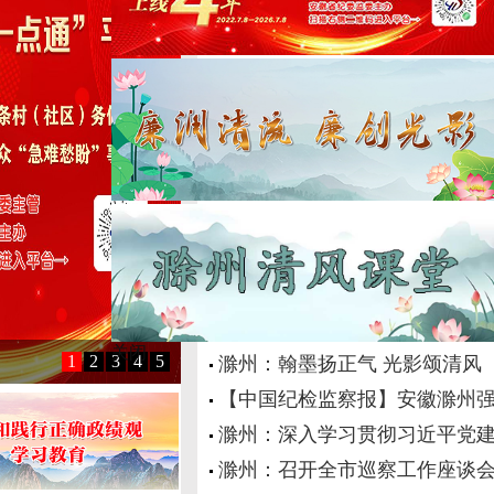
《求是》杂志发表习近平总书
中央纪委国家监委通报2026
中央纪委国家监委对群众身边
全省群众身边不正之风和腐败问
全省服务业大会在合肥召开 梁
刘海泉主持召开省纪委常委会会
刘海泉：坚持以习近平法治思想
1
2
3
4
5
滁州：翰墨扬正气 光影颂清风
【中国纪检监察报】安徽滁州强
关闭
滁州：深入学习贯彻习近平党建
滁州：召开全市巡察工作座谈