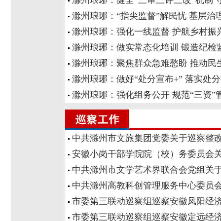
滁州琅琊：健全“三审三评三改”机制 
滁州琅琊：“指尖监督”解民忧 基层治理
滁州琅琊：强化一线监督 护航乡村振
滁州琅琊：做实常态化培训 锻造纪检
滁州琅琊：聚焦群众急难愁盼 推动民
滁州琅琊：做好“处分宣布+” 落实处分
滁州琅琊：强化组务公开 规范“三资”
中共滁州市文旅集团党委关于巡察整
安徽小岗干部学院院（校）务委员会
中共滁州市文学艺术界联合会党组关
中共滁州高教科创管理服务中心委员
市委第三联动巡察组巡察安徽凤阳经
市委第三联动巡察组巡察安徽定远经