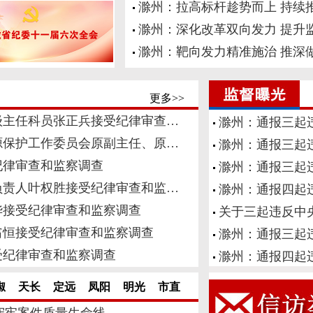
滁州：拉高标杆趁势而上 持续
滁州：深化改革双向发力 提升
滁州：靶向发力精准施治 推深
更多>>
级主任科员张正兵接受纪律审查…
滁州：通报三起
源保护工作委员会原副主任、原…
滁州：通报三起
纪律审查和监察调查
滁州：通报三起
负责人叶权胜接受纪律审查和监…
滁州：通报四起
华接受纪律审查和监察调查
关于三起违反中
翁恒接受纪律审查和监察调查
滁州：通报三起
受纪律审查和监察调查
滁州：通报四起
椒
天长
定远
凤阳
明光
市直