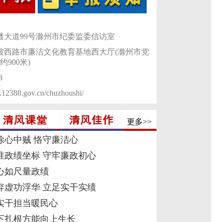
龙蟠大道99号滁州市纪委监委信访室
东坡西路市廉洁文化教育基地西大厅(滁州市党
900米)
8
i.12388.gov.cn/chuzhoushi/
更多>>
除心中贼 恪守廉洁心
准政绩坐标 守牢廉政初心
心如尺量政绩
弃虚功浮华 立足实干实绩
实干担当暖民心
下扎根方能向上生长