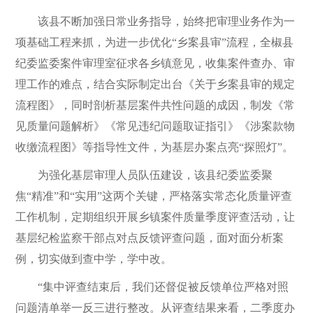
该县不断加强日常业务指导，始终把审理业务作为一
项基础工程来抓，为进一步优化“乡案县审”流程，全椒县
纪委监委案件审理室征求各乡镇意见，收集案件查办、审
理工作的难点，结合实际制定出台《关于乡案县审的规定
流程图》，同时剖析基层案件共性问题的成因，制发《常
见质量问题解析》《常见违纪问题取证指引》《涉案款物
收缴流程图》等指导性文件，为基层办案点亮“探照灯”。
为强化基层审理人员队伍建设，该县纪委监委聚
焦“精准”和“实用”这两个关键，严格落实常态化质量评查
工作机制，定期组织开展乡镇案件质量季度评查活动，让
基层纪检监察干部点对点反馈评查问题，面对面分析案
例，切实做到查中学，学中改。
“集中评查结束后，我们还督促被反馈单位严格对照
问题清单举一反三进行整改。从评查结果来看，二季度办