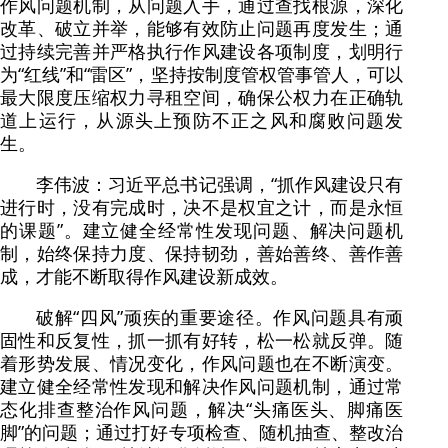
作风问题机制，从问题入手，通过查找根源，深化
改革、破立并举，能够有效防止问题再度发生；通
过持续完善并严格执行作风建设各项制度，划明行
为“红线”和“雷区”，坚持按制度管权管事管人，可以
最大限度压缩权力寻租空间，确保公权力在正确轨
道上运行，从源头上预防不正之风和腐败问题发
生。
李伟波：习近平总书记强调，“抓作风建设只有
进行时，没有完成时，决不是权宜之计，而是永恒
的课题”。建立健全经常性发现问题、解决问题机
制，始终保持力度、保持韧劲，善始善终、善作善
成，才能不断取得作风建设新成效。
破解“四风”顽疾的重要途径。作风问题具有顽
固性和反复性，抓一抓有好转，松一松就反弹。随
着形势发展、情况变化，作风问题也在不断演变。
建立健全经常性发现和解决作风问题机制，通过常
态化排查整治作风问题，解决“头痛医头、脚痛医
脚”的问题；通过打好专项检查、随机抽查、整改治