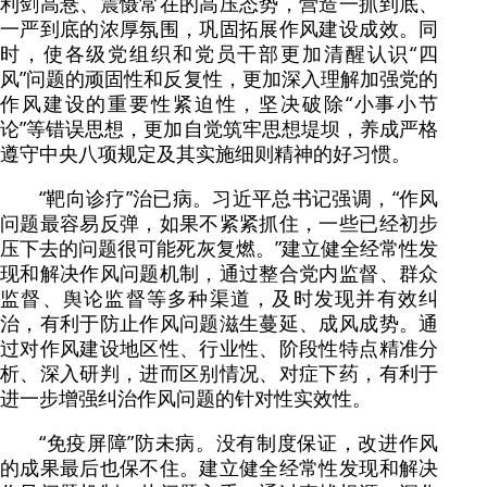
利剑高悬、震慑常在的高压态势，营造一抓到底、
一严到底的浓厚氛围，巩固拓展作风建设成效。同
时，使各级党组织和党员干部更加清醒认识“四
风”问题的顽固性和反复性，更加深入理解加强党的
作风建设的重要性紧迫性，坚决破除“小事小节
论”等错误思想，更加自觉筑牢思想堤坝，养成严格
遵守中央八项规定及其实施细则精神的好习惯。
“靶向诊疗”治已病。习近平总书记强调，“作风
问题最容易反弹，如果不紧紧抓住，一些已经初步
压下去的问题很可能死灰复燃。”建立健全经常性发
现和解决作风问题机制，通过整合党内监督、群众
监督、舆论监督等多种渠道，及时发现并有效纠
治，有利于防止作风问题滋生蔓延、成风成势。通
过对作风建设地区性、行业性、阶段性特点精准分
析、深入研判，进而区别情况、对症下药，有利于
进一步增强纠治作风问题的针对性实效性。
“免疫屏障”防未病。没有制度保证，改进作风
的成果最后也保不住。建立健全经常性发现和解决