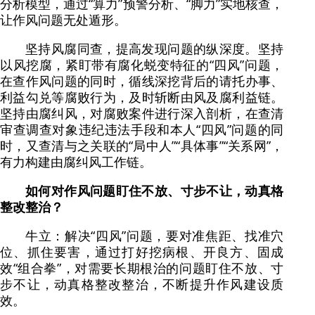
分析模型，通过“算力”预警分析、“脚力”实地核查，
让作风问题无处遁形。
坚持风腐同查，提高发现问题的纵深度。坚持
以风挖腐，紧盯带有腐化蜕变特征的“四风”问题，
在查作风问题的同时，循线深挖背后的请托办事、
利益勾兑等腐败行为，及时斩断由风及腐利益链。
坚持由腐纠风，对腐败案件进行深入剖析，在查清
审查调查对象违纪违法手段和本人“四风”问题的同
时，又查清与之关联的“局中人”“具体事”“关系网”，
有力构建由腐纠风工作链。
如何对作风问题盯住不放、寸步不让，动真格
整改整治？
牛立：解决“四风”问题，要对准焦距、找准穴
位、抓住要害，通过打好挖病根、开良方、固成
效“组合拳”，对需要长期根治的问题盯住不放、寸
步不让，动真格整改整治，不断提升作风建设质
效。