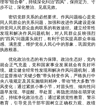
理等“组合拳”，持续深化纠治“四风”，保持定力、寸
步不让，深化整治、见底见效。
密切党群关系的必然要求。作风问题核心是党
同人民群众的关系问题，加强和改进作风建设是保
持党同人民群众血肉联系的有效途径。建立经常性
发现和解决作风问题机制，对人民群众反映强烈
的“四风”问题露头就打，有利于切实提高群众幸福
感、满意度，维护党在人民心中的形象，巩固党的
执政根基。
优化政治生态的有力保障。政治生态好，党内
就会正气充盈，党和国家事业发展就会有良好环
境。建立健全经常性发现和解决作风问题机制，通
过监督推动“关键少数”带头转变作风，严格执行中
央八项规定及其实施细则精神，带动“绝大多数”作
风变化；通过紧抓小事小节，对苗头性、倾向性问
题早发现、早提醒、早处置，将隐患消除在萌芽状
态，持续净化政治生态；通过紧抓党性教育、警示
教育，引导党员干部牢固树立正确权力观、政绩