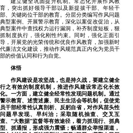
建立健全巩固提升机制。常态化开展作风教
育，突出抓好领导干部以及新提拔干部、年轻干
部、关键岗位干部的教育。分层分类编写作风问题
典型案例、开展警示教育，深化以案促改促治，从
典型案件中查找权力运行漏洞，补齐制度短板，狠
抓制度执行，强化刚性约束。同时，强化正面引
导，开展党的光荣传统和优良作风教育，加强新时
代廉洁文化建设，推动作风规范真正内化为党员干
部的价值认同和行为自觉。
体悟
作风建设是攻坚战，也是持久战，要建立健全
行之有效的制度机制，推进作风建设常态化长效
化。一方面，建立健全经常性发现问题机制。通过
警示教育、述责述廉、民主生活会等机制，促使党
员干部经常性认真剖析、反躬自省，对作风苗头性
问题早发现、早纠治；采取随机抽查、交叉互
查、“大数据”监督等有效途径，着力抓现行、抓典
型、抓通报，形成强力震慑；畅通群众举报渠道，