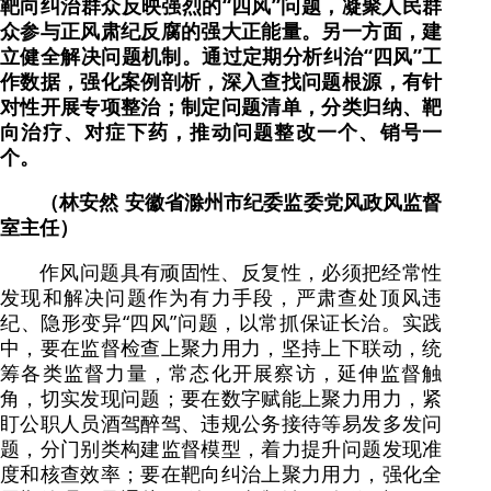
靶向纠治群众反映强烈的“四风”问题，凝聚人民群
众参与正风肃纪反腐的强大正能量。另一方面，建
立健全解决问题机制。通过定期分析纠治“四风”工
作数据，强化案例剖析，深入查找问题根源，有针
对性开展专项整治；制定问题清单，分类归纳、靶
向治疗、对症下药，推动问题整改一个、销号一
个。
（林安然 安徽省滁州市纪委监委党风政风监督
室主任）
作风问题具有顽固性、反复性，必须把经常性
发现和解决问题作为有力手段，严肃查处顶风违
纪、隐形变异“四风”问题，以常抓保证长治。实践
中，要在监督检查上聚力用力，坚持上下联动，统
筹各类监督力量，常态化开展察访，延伸监督触
角，切实发现问题；要在数字赋能上聚力用力，紧
盯公职人员酒驾醉驾、违规公务接待等易发多发问
题，分门别类构建监督模型，着力提升问题发现准
度和核查效率；要在靶向纠治上聚力用力，强化全