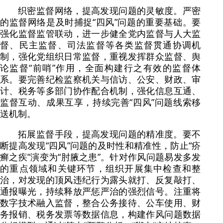
织密监督网络，提高发现问题的灵敏度。严密
的监督网络是及时捕捉“四风”问题的重要基础。要
强化监督监管联动，进一步健全党内监督与人大监
督、民主监督、司法监督等各类监督贯通协调机
制，强化党组织日常监督，重视发挥群众监督、舆
论监督“前哨”作用，全面构建行之有效的监督体
系。要完善纪检监察机关与信访、公安、财政、审
计、税务等多部门协作配合机制，强化信息互通、
监督互动、成果互享，持续完善“四风”问题线索移
送机制。
拓展监督手段，提高发现问题的精准度。要不
断提高发现“四风”问题的及时性和精准性，防止“疥
癣之疾”演变为“肘腋之患”。针对作风问题易发多发
的重点领域和关键环节，组织开展集中检查和整
治，对发现的顶风违纪行为露头就打、反复敲打、
通报曝光，持续释放严惩严治的强烈信号。注重将
数字技术融入监督，整合公务接待、公车使用、财
务报销、税务发票等数据信息，构建作风问题数据