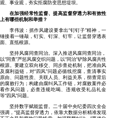
观、事业观，夯实拒腐防变思想堤坝。
在加强经常性监督、提高监督穿透力和有效性
上有哪些机制和举措？
李伟波：抓作风建设要拿出“钉钉子”精神，一
锤接着一锤敲，钉实、钉深、钉牢，让监督穿透表
面、直抵根源。
坚持风腐同查同治。深入推进风腐同查同治，
以“同查”严惩风腐交织问题，以“同治”铲除风腐共性
根源。要建立双向移交、同步查处机制，把准由风
及腐利益链，对“四风”问题必循线挖腐，查清事实
原由、问题性质、关联人员、利益关系，彻查背后
的腐败行为；构建由腐纠风工作链，对腐败案件必
看作风问题，必查违规吃喝、违规收受礼品礼金
等“四风”问题。
坚持数字赋能监督。二十届中央纪委四次全会
强调，“提高监督穿透力，依靠大数据分析精准发现