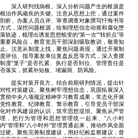
深入研判找病根。深入分析问题产生的根源是
根治作风顽疾的关键。注意从思想上挖，通过案件
剖析、办案人员点评、审查调查对象撰写忏悔书等
方式，深挖问题根源，绘制理想信念动摇和腐化堕
落轨迹，梳理出诱发思想蜕变的“第一次”“转折点”等
重要风险点，教育党员干部深刻吸取教训，敬畏知
止。注意从制度上找，聚焦问题表现，通过开展制
度评估、指导案发单位复盘反思等方式，深入查摆
制度“笼子”是否扎紧、执行是否到位、管理责任是
否落实，抓紧补短板、堵漏洞、防风险。
提实对策开良方。结合前期研判情况，提出针
对性对策建议。聚焦树牢理想信念，巩固拓展深入
贯彻中央八项规定精神学习教育成果，常态化开展
党性教育、纪律教育、警示教育，引导党员干部深
化对作风建设的认识，筑牢思想堤坝。聚焦从严管
理，把行为管理和思想管理统一起来、“八小时
内”管理和“八小时外”管理贯通起来，推动作风全面
过硬。聚焦完善制度建设，用好纪检监察建议，督