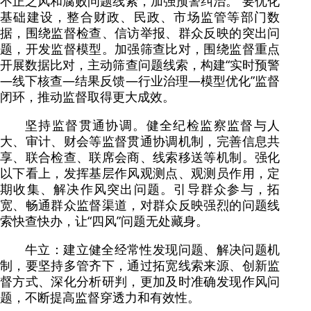
不正之风和腐败问题线索，加强预警纠治。”要优化
基础建设，整合财政、民政、市场监管等部门数
据，围绕监督检查、信访举报、群众反映的突出问
题，开发监督模型。加强筛查比对，围绕监督重点
开展数据比对，主动筛查问题线索，构建“实时预警
—线下核查—结果反馈—行业治理—模型优化”监督
闭环，推动监督取得更大成效。
坚持监督贯通协调。健全纪检监察监督与人
大、审计、财会等监督贯通协调机制，完善信息共
享、联合检查、联席会商、线索移送等机制。强化
以下看上，发挥基层作风观测点、观测员作用，定
期收集、解决作风突出问题。引导群众参与，拓
宽、畅通群众监督渠道，对群众反映强烈的问题线
索快查快办，让“四风”问题无处藏身。
牛立：建立健全经常性发现问题、解决问题机
制，要坚持多管齐下，通过拓宽线索来源、创新监
督方式、深化分析研判，更加及时准确发现作风问
题，不断提高监督穿透力和有效性。