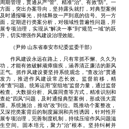
周期管理，贯通从严“管”、精准“治”、有效“防”。一
方面，突出办案导向，坚持露头就打，对典型案例
及时通报曝光，持续释放一严到底的信号。另一方
面，定期进行类案分析，对领域性普遍性问题，开
展专项治理，实现从“解决一事”到“规范一域”的跃
升，切实增强作风建设治理效能。
（尹帅 山东省泰安市纪委监委干部）
作风建设永远在路上，只有常抓不懈、久久为
功，才能有效破解顽瘴痼疾，涵养清正廉洁的新风
正气。抓作风建设要坚持系统观念，“查改治”贯通
发力，推进作风建设常态长效。监督前移，精
准“查”问题。统筹运用“室组地”监督力量，通过监督
检查、大数据分析、风腐同查等方式，精准识别和
查处“四风”问题，及时通报典型案例，形成强大震
慑。系统施治，推动“改”到位。既推动个案整改，
又深挖类案背后的制度漏洞和共性诱因，针对性开
展专项治理，完善制度机制，持续压缩作风问题滋
生空间。固本培元，聚力“治”根本。坚持纠树并