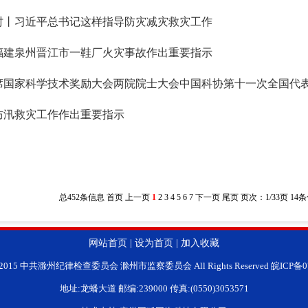
时丨习近平总书记这样指导防灾减灾救灾工作
福建泉州晋江市一鞋厂火灾事故作出重要指示
席国家科学技术奖励大会两院院士大会中国科协第十一次全国代
防汛救灾工作作出重要指示
总452条信息
首页
上一页
1
2
3
4
5
6
7
下一页
尾页
页次：1/33页 14
网站首页
|
设为首页
|
加入收藏
ht 2015 中共滁州纪律检查委员会 滁州市监察委员会 All Rights Reserved 皖ICP备0
地址:龙蟠大道 邮编:239000 传真:(0550)3053571