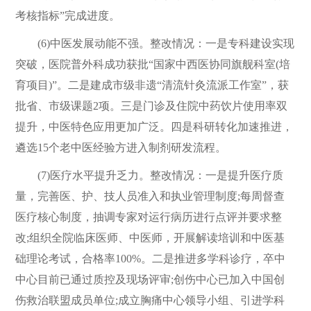
考核指标”完成进度。
(6)中医发展动能不强。整改情况：一是专科建设实现
突破，医院普外科成功获批“国家中西医协同旗舰科室(培
育项目)”。二是建成市级非遗“清流针灸流派工作室”，获
批省、市级课题2项。三是门诊及住院中药饮片使用率双
提升，中医特色应用更加广泛。四是科研转化加速推进，
遴选15个老中医经验方进入制剂研发流程。
(7)医疗水平提升乏力。整改情况：一是提升医疗质
量，完善医、护、技人员准入和执业管理制度;每周督查
医疗核心制度，抽调专家对运行病历进行点评并要求整
改;组织全院临床医师、中医师，开展解读培训和中医基
础理论考试，合格率100%。二是推进多学科诊疗，卒中
中心目前已通过质控及现场评审;创伤中心已加入中国创
伤救治联盟成员单位;成立胸痛中心领导小组、引进学科