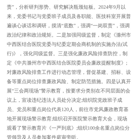
责”，分析研判形势、研究解决瓶颈短板。2024年9月以
来，党委书记与党委班子成员及各职能、医技科室开展普
遍谈心谈话和调研，摸清“底数”，强调“一岗双责”，强调
政治纪律和政治规矩。二是加强同级监督，制定《滁州市
中西医结合医院党委与纪委定期会商机制的实施办法(试
行)》，强化同级监督。三是强化廉政风险排查防控，制
定《中共滁州市中西医结合医院委员会廉政提醒制度》;
对廉政风险排查工作进行动态管理，督促基建、招标、设
备等重点岗位排查廉政风险、制定防范措施。四是认真开
展“三会两现场”警示教育，按要求分类别在不同层面的会
议上，宣读违纪违法人员处分决定;组织院党政班子成
员、党员和重点岗位代表120人，前往市党风廉政教育基
地开展现场警示教育;组织召开医院警示教育大会，现场
观看了警示教育片《一严到底》;组织100余名重点岗位分
管领导及人员参加案件庭审旁听。