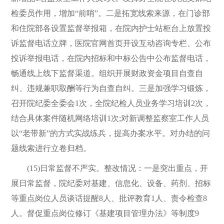
检委员作用，增加“前哨”。二是拓宽线索来源，在门诊部
和住院部各设置监督举报箱，在院内护士站柜台上放置投
诉监督电话立牌，医院官网首页开设互动咨询专栏、公布
投诉举报电话，在院内招标和中标公告中公布监督电话，
畅通线上线下监督渠道。组织开展财政资金项目自查自
纠、违规兼职取酬等行为自查自纠。三是加强学习锻炼，
召开院纪委全委会1次，全院纪检人员业务学习培训2次，
结合具体案件随机网络培训1次;对新调整监察室工作人员
以“老带新”的方式实战练兵，提高办案水平。对办结的问
题线索进行立卷归档。
(15)日常监督不严实。整改情况：一是突出重点，开
展日常监督，院纪委对基建、信息化、设备、药剂、招标
等重点岗位人员谈话提醒8人、批评教育1人、责令检查8
人。督促重点岗位修订《基建项目管理办法》等制度9